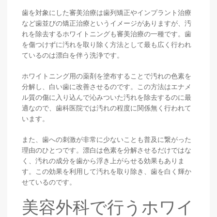
歯を対象にした審美治療は歯列矯正やインプラント治療
など歯並びの矯正治療というイメージがありますが、汚
れを除去するホワイトニングも審美治療の一種です。歯
を傷つけずに汚れを取り除く方法として最も広く行われ
ているのは漂白を伴う洗浄です。
ホワイトニング用の薬剤を塗布することで汚れの色素を
分解し、白い歯に改善させるのです。この方法はエナメ
ル質の傷に入り込んで沁みついた汚れを除去するのに最
適なので、歯科医院では汚れの程度に関係無く行われて
います。
また、歯への刺激が非常に少ないことも普及に繋がった
理由のひとつです。漂白は色素を分解させるだけではな
く、汚れの成分を歯から浮き上がらせる効果もありま
す。この効果を利用して汚れを取り除き、歯を白く輝か
せているのです。
美容外科で行うホワイ