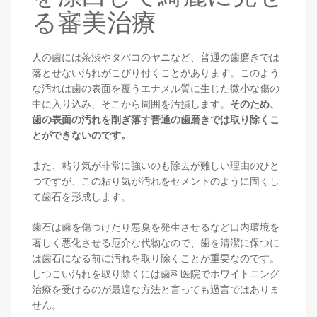
る審美治療
人の歯には茶渋やタバコのヤニなど、普通の歯磨きでは
落とせない汚れがこびり付くことがあります。このよう
な汚れは歯の表面を覆うエナメル質に生じた微小な傷の
中に入り込み、そこから周囲を汚損します。
そのため、
歯の表面の汚れを削ぎ落す普通の歯磨きでは取り除くこ
とができないのです。
また、粘り気が非常に強いのも除去が難しい理由のひと
つですが、この粘り気が汚れをセメントのように固くし
て歯石を形成します。
歯石は歯を傷つけたり悪臭を発生させるなど口内環境を
著しく悪化させる厄介な代物なので、歯を清潔に保つに
は歯石になる前に汚れを取り除くことが重要なのです。
しつこい汚れを取り除くには歯科医院でホワイトニング
治療を受けるのが最適な方法と言っても過言ではありま
せん。