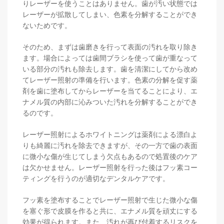
りレーザーを使うことはありません。歯が汚い状態では
レーザーが拡散してしまい、色素を分解することができ
ないためです。
そのため、まずは歯磨きを行って表面の汚れを取り除き
ます。場合によっては歯間ブラシを使って歯が重なって
いる部分の汚れも除去します。歯を清潔にしてから改め
てレーザー照射の準備を行います。色素の分解を促す薬
剤を歯に塗布してからレーザーを当てることにより、エ
ナメル質の内部に沁みついた汚れを分解することができ
るのです。
レーザー照射によるホワイトニングは薬剤による漂白よ
りも綺麗に汚れを除去できますが、その一方で歯の表面
に微小な傷が生じてしまう欠点もあるので処置後のケア
は欠かせません。レーザー照射を行った後はフッ素コー
ティングを行うのが適切なデンタルケアです。
フッ素を塗布することでレーザー照射で生じた微小な傷
を塞ぐ形で皮膜を作ると共に、エナメル質を頑丈にする
効果が得られます。また、汚れが再び付着するリスクを